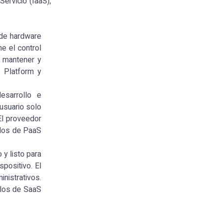
ervicio (IaaS),
 de hardware
e el control
e mantener y
 Platform y
esarrollo e
 usuario solo
El proveedor
plos de PaaS
y listo para
spositivo. El
inistrativos.
plos de SaaS