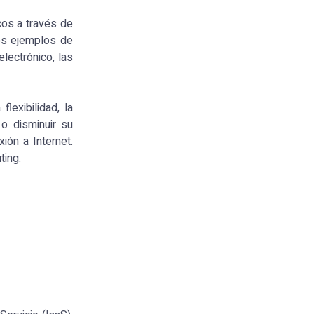
cos a través de
nos ejemplos de
lectrónico, las
lexibilidad, la
 o disminuir su
ión a Internet.
ting.