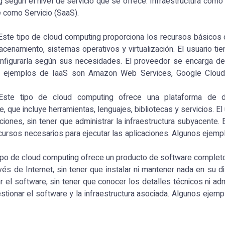
según el nivel de servicio que se ofrece: Infraestructura como S
 como Servicio (SaaS).
 Este tipo de cloud computing proporciona los recursos básicos
enamiento, sistemas operativos y virtualización. El usuario tien
configurarla según sus necesidades. El proveedor se encarga d
nos ejemplos de IaaS son Amazon Web Services, Google Cloud
Este tipo de cloud computing ofrece una plataforma de d
 que incluye herramientas, lenguajes, bibliotecas y servicios. El
iones, sin tener que administrar la infraestructura subyacente. 
cursos necesarios para ejecutar las aplicaciones. Algunos ejem
tipo de cloud computing ofrece un producto de software completo 
és de Internet, sin tener que instalar ni mantener nada en su di
 el software, sin tener que conocer los detalles técnicos ni adm
stionar el software y la infraestructura asociada. Algunos ejem