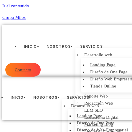
Ir al contenido
Grupo Milos
INICIO
NOSOTROS
SERVICIOS
Desarrollo web
Landing Page
Contacto
Diseño de One Page
Diseño Web Empresari
Tienda Online
Soporte Web
INICIO
NOSOTROS
SERVICIOS
Redacción Web
Desarrollo web
LLM SEO
Landing Page
Ecosistema Digital
Diseño de One Page
Marketing Blog
Diseño de Web Empresarial
Identidad Corporativa