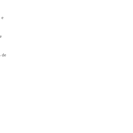
 e
e
% de