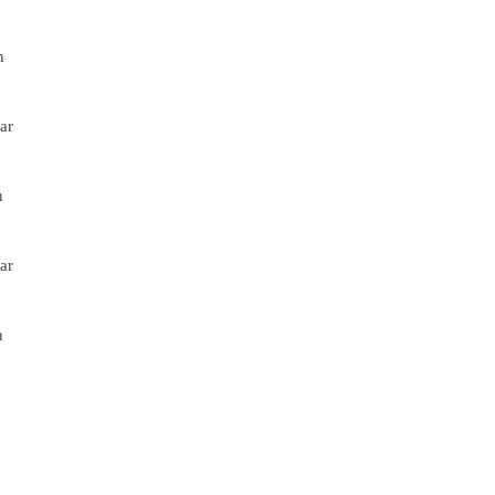
n
ar
n
ar
n