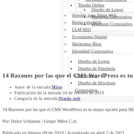
Tienda Online
Diseño de Logos
Soporte para Sitios Web
Papelería Corporativa
Redacción Web
Brochure Corporativo
LLM SEO
Ecosistema Digital
Marketing Blog
Identidad Corporativa
Diseño de Logos
Diseño de Papelería
14 Razones por las que el CMS WordPress es t
Corporativa
Diseño de Brochure
Autor de la entrada:
Milos
Corporativo
Publicación de la entrada:
14 de febrero de 2019
Categoría de la entrada:
Diseño web
14 Razones por las que el CMS WordPress es tu mejor opción para S
Por: Dulce Urdaneta / Grupo Milos C.A.
Publicado en febrero 09 de 2019 / Actualizado en abril 2 de 2021