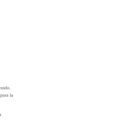
enido.
para la
a