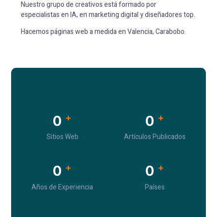
Nuestro grupo de creativos está formado por
especialistas en IA, en marketing digital y diseñadores top.
Hacemos páginas web a medida en Valencia, Carabobo.
+
+
0
0
Sitios Web
Artículos Publicados
+
+
0
0
Años de Experiencia
Países