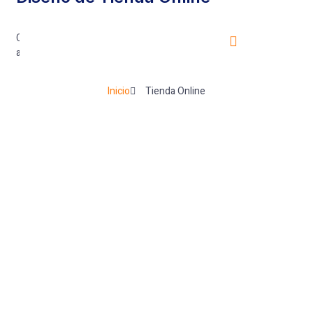
Creamos páginas web para comercio electrónico
autoadministrables y 100% efectivas.
Inicio
Tienda Online
AS
BLOG
CONTACTO