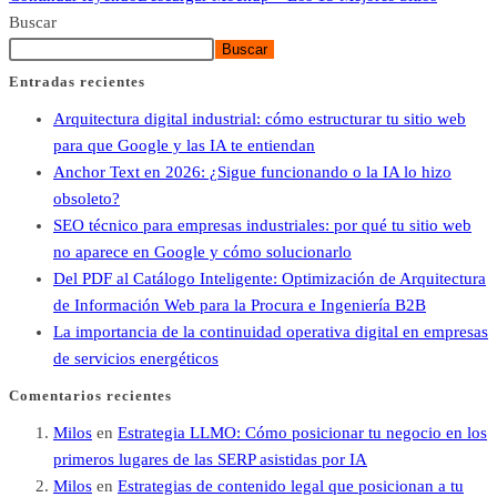
Buscar
Buscar
Entradas recientes
Arquitectura digital industrial: cómo estructurar tu sitio web
para que Google y las IA te entiendan
Anchor Text en 2026: ¿Sigue funcionando o la IA lo hizo
obsoleto?
SEO técnico para empresas industriales: por qué tu sitio web
no aparece en Google y cómo solucionarlo
Del PDF al Catálogo Inteligente: Optimización de Arquitectura
de Información Web para la Procura e Ingeniería B2B
La importancia de la continuidad operativa digital en empresas
de servicios energéticos
Comentarios recientes
Milos
en
Estrategia LLMO: Cómo posicionar tu negocio en los
primeros lugares de las SERP asistidas por IA
Milos
en
Estrategias de contenido legal que posicionan a tu