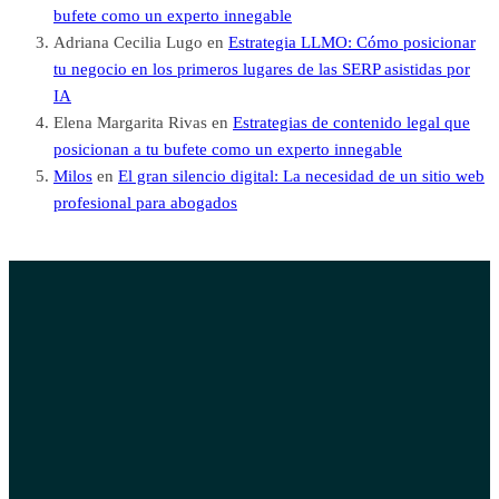
bufete como un experto innegable
Adriana Cecilia Lugo
en
Estrategia LLMO: Cómo posicionar
tu negocio en los primeros lugares de las SERP asistidas por
IA
Elena Margarita Rivas
en
Estrategias de contenido legal que
posicionan a tu bufete como un experto innegable
Milos
en
El gran silencio digital: La necesidad de un sitio web
profesional para abogados