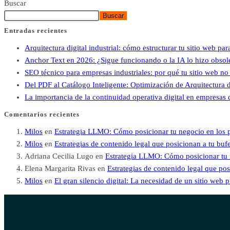
Buscar
Buscar
Entradas recientes
Arquitectura digital industrial: cómo estructurar tu sitio web pa
Anchor Text en 2026: ¿Sigue funcionando o la IA lo hizo obsol
SEO técnico para empresas industriales: por qué tu sitio web n
Del PDF al Catálogo Inteligente: Optimización de Arquitectura
La importancia de la continuidad operativa digital en empresas 
Comentarios recientes
Milos
en
Estrategia LLMO: Cómo posicionar tu negocio en los p
Milos
en
Estrategias de contenido legal que posicionan a tu bu
Adriana Cecilia Lugo
en
Estrategia LLMO: Cómo posicionar tu n
Elena Margarita Rivas
en
Estrategias de contenido legal que po
Milos
en
El gran silencio digital: La necesidad de un sitio web