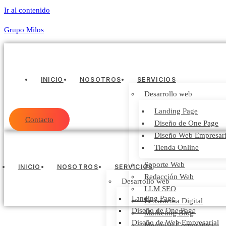
Ir al contenido
Grupo Milos
INICIO
NOSOTROS
SERVICIOS
Desarrollo web
Landing Page
Contacto
Diseño de One Page
Diseño Web Empresari
Tienda Online
Soporte Web
INICIO
NOSOTROS
SERVICIOS
Redacción Web
Desarrollo web
LLM SEO
Landing Page
Ecosistema Digital
Diseño de One Page
Marketing Blog
Diseño de Web Empresarial
Identidad Corporativa