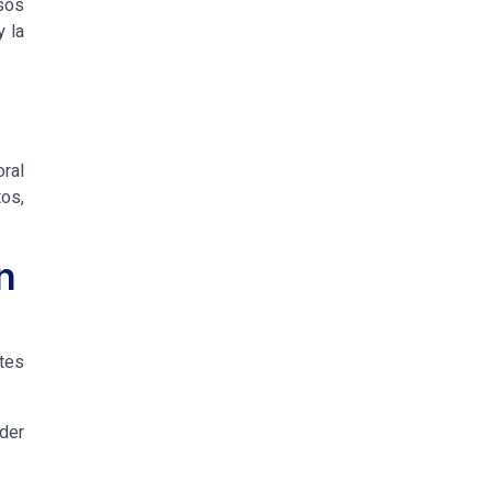
sos
 la
oral
tos,
n
ntes
nder