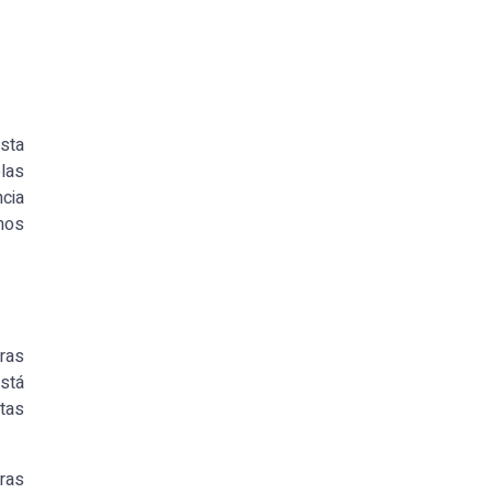
asta
elas
ncia
emos
rras
stá
ntas
rras