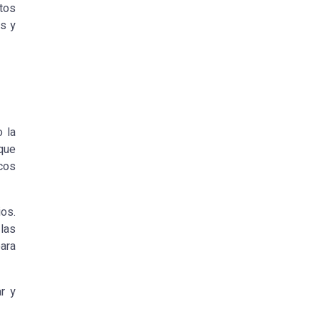
ptos
os y
 la
 que
cos
ios.
 las
ara
ar y