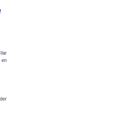
e
llar
 en
nder