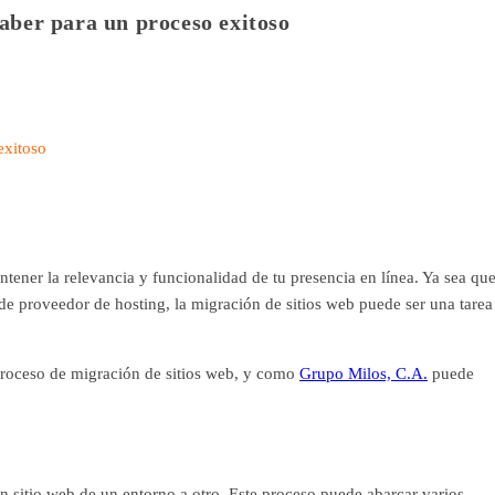
saber para un proceso exitoso
exitoso
tener la relevancia y funcionalidad de tu presencia en línea. Ya sea qu
de proveedor de hosting, la migración de sitios web puede ser una tarea
 proceso de migración de sitios web, y como
Grupo Milos, C.A.
puede
 sitio web de un entorno a otro. Este proceso puede abarcar varios