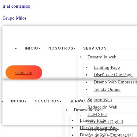
Ir al contenido
Grupo Milos
INICIO
NOSOTROS
SERVICIOS
Desarrollo web
Landing Page
Contacto
Diseño de One Page
Diseño Web Empresari
Tienda Online
Soporte Web
INICIO
NOSOTROS
SERVICIOS
Redacción Web
Desarrollo web
LLM SEO
Landing Page
Ecosistema Digital
Diseño de One Page
Marketing Blog
Diseño de Web Empresarial
Identidad Corporativa