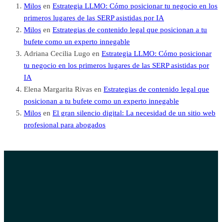
Milos
en
Estrategia LLMO: Cómo posicionar tu negocio en los
primeros lugares de las SERP asistidas por IA
Milos
en
Estrategias de contenido legal que posicionan a tu
bufete como un experto innegable
Adriana Cecilia Lugo
en
Estrategia LLMO: Cómo posicionar
tu negocio en los primeros lugares de las SERP asistidas por
IA
Elena Margarita Rivas
en
Estrategias de contenido legal que
posicionan a tu bufete como un experto innegable
Milos
en
El gran silencio digital: La necesidad de un sitio web
profesional para abogados