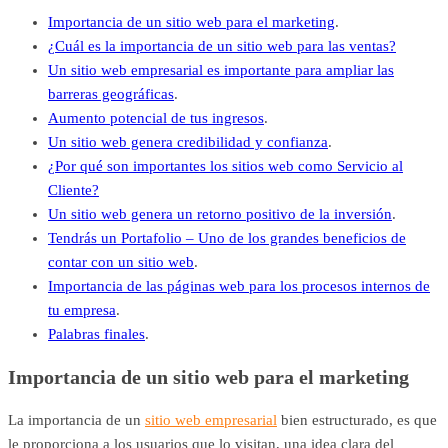
Importancia de un sitio web para el marketing
.
¿Cuál es la importancia de un sitio web para las ventas?
Un sitio web empresarial es importante para ampliar las
barreras geográficas
.
Aumento potencial de tus ingresos
.
Un sitio web genera credibilidad y confianza
.
¿Por qué son importantes los sitios web como Servicio al
Cliente?
Un sitio web genera un retorno positivo de la inversión
.
Tendrás un Portafolio – Uno de los grandes beneficios de
contar con un sitio web
.
Importancia de las páginas web para los procesos internos de
tu empresa
.
Palabras finales
.
Importancia de un sitio web para el marketing
La importancia de un
sitio web empresarial
bien estructurado, es que
le proporciona a los usuarios que lo visitan, una idea clara del