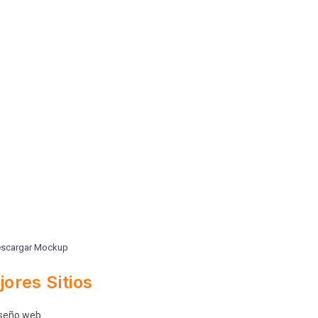
scargar Mockup
ores Sitios
seño web