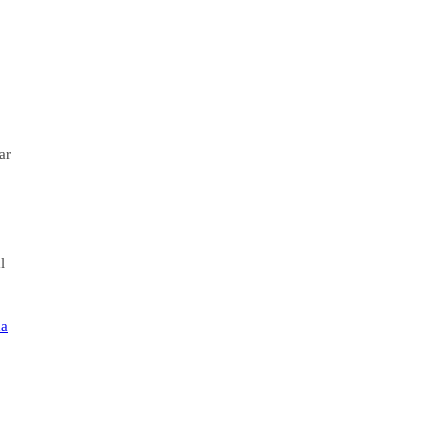
ar
l
ma