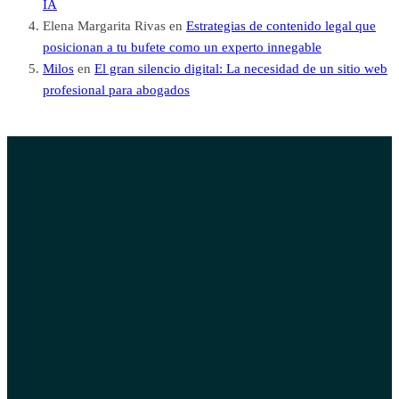
IA
Elena Margarita Rivas
en
Estrategias de contenido legal que
posicionan a tu bufete como un experto innegable
Milos
en
El gran silencio digital: La necesidad de un sitio web
profesional para abogados